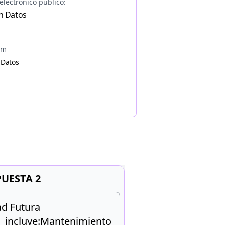
electrónico público:
n Datos
am
 Datos
UESTA 2
ad Futura
cluye:Mantenimiento