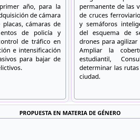
primer año, para la
permanente de las vi
adquisición de cámara
de cruces ferroviari
e placas, cámaras de
y semáforos intelig
entos de policía y
del esquema de se
control de tráfico en
drones para agilizar 
ión e intensificación
Ampliar la cober
asivos para bajar de
estudiantil, Con
ictivos.
determinar las ruta
ciudad.
PROPUESTA EN MATERIA DE GÉNERO