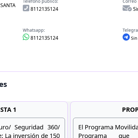
Teléfono público:
Correo 
SANTA
8112135124
Si
Whatsapp:
Telegr
8112135124
Sin
es
STA 1
PROP
uro/ Seguridad 360/
El Programa Movilid
e: La inversión de 150
Programa que in