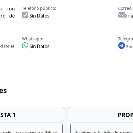
na con
Teléfono público:
Correo 
tro de
Sin Datos
ra
Whatsapp:
Telegr
Sin Datos
d social
Sin
es
STA 1
PROP
a seguir posicionando a Salinas
Seguiremos invirtiendo recurs