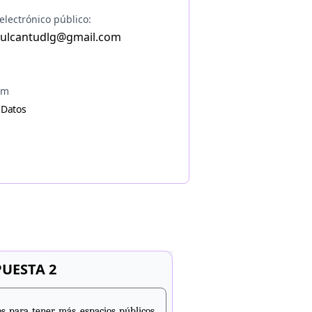
electrónico público:
ulcantudlg@gmail.com
am
 Datos
UESTA 2
os para tener más espacios públicos