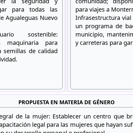
er la seguridad y
comunidad; dispon
gar para todas las
para viajes a Monterr
 de Agualeguas Nuevo
Infrasestructura vial
un programa de ba
uario sostenible:
municipio, mantenim
as maquinaria para
y carreteras para gar
n semillas de calidad
ividad.
PROPUESTA EN MATERIA DE GÉNERO
egral de la mujer: Establecer un centro que br
apacitación legal para las mujeres que hayan suf
n su desarrollo personal o profesional.