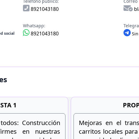
Teléfono público:
Correo 
8921043180
bl
Whatsapp:
Telegr
8921043180
d social
Sin
es
STA 1
PROP
 todos: Construcción
Mejoras en el trans
irmes en nuestras
carritos locales par