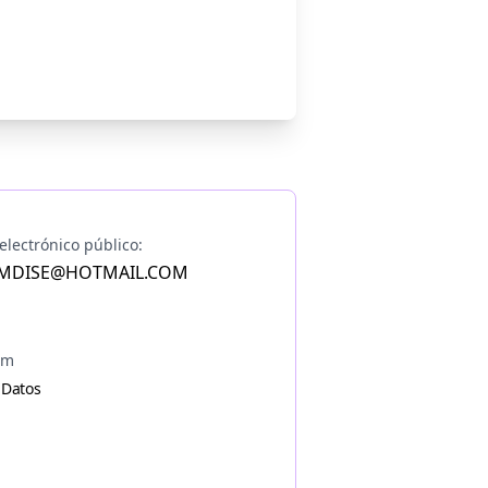
electrónico público:
MDISE@HOTMAIL.COM
am
 Datos