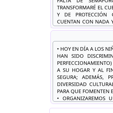
FALTA DE SEMÁFORO
TRANSFORMARÉ EL CU
Y DE PROTECCIÓN 
CUENTAN CON NADA Y
DE ALTO RIESGO PARA
• HOY EN DÍA A LOS N
HAN SIDO DISCRIMIN
PERFECCIONAMIENTO) 
A SU HOGAR Y AL FI
SEGURA; ADEMÁS, P
DIVERSIDAD CULTURAL
PARA QUE FOMENTEN E
• ORGANIZAREMOS U
ORÍGENES PUEDAN VE
CREARÁ UN AMBIENTE