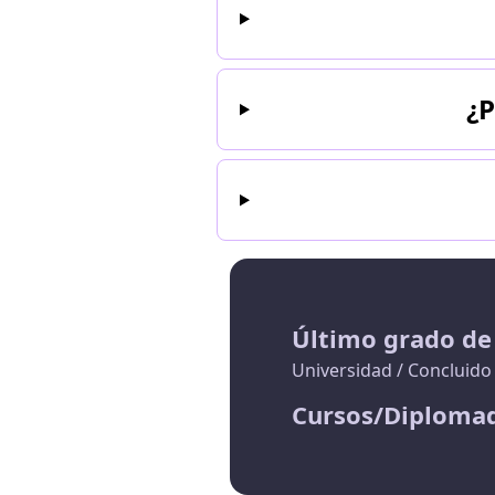
CREATIVO ES UNA HER
¿P
Último grado de
Universidad / Concluido
Cursos/Diploma