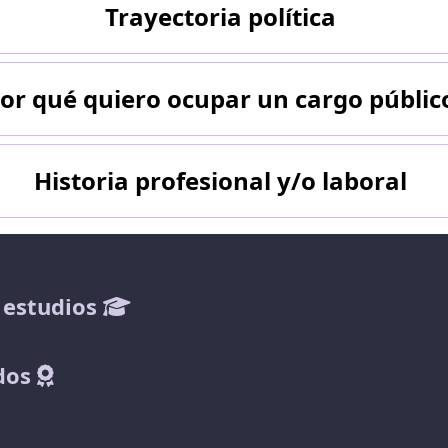
Trayectoria política
RAMIENTA PODEROSAS PARA COMBATIR LA DIS
or qué quiero ocupar un cargo públic
Historia profesional y/o laboral
 estudios
dos