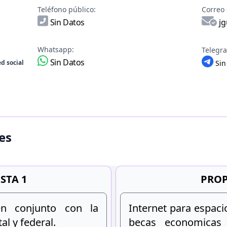
Teléfono público:
Correo 
Sin Datos
jg
Whatsapp:
Telegr
Sin Datos
d social
Sin
es
STA 1
PROP
en conjunto con la
Internet para espaci
al y federal.
becas economicas 