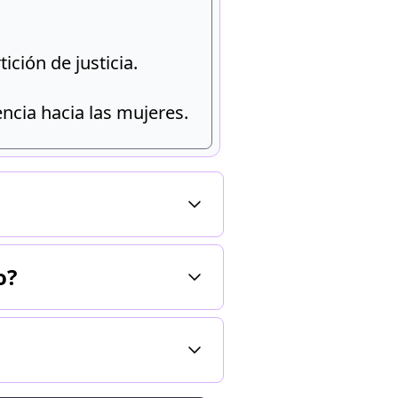
ción de justicia.
ncia hacia las mujeres.
establecer refugios para
icológico.
o?