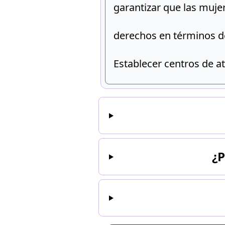
garantizar que las muje
derechos en términos de
Establecer centros de a
Trabajar en conjunto co
mujeres víctimas de vio
¿P