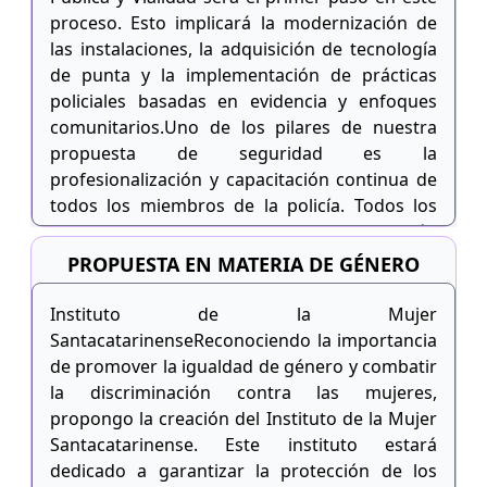
desarrollo personal. Queremos que los
proceso. Esto implicará la modernización de
ciudadanos se sientan inspirados y motivados
las instalaciones, la adquisición de tecnología
a mejorar sus vidas y contribuir al desarrollo
de punta y la implementación de prácticas
de la comunidad.Además, los Centros de
policiales basadas en evidencia y enfoques
Transformación servirán como puntos de
comunitarios.Uno de los pilares de nuestra
encuentro y cohesión social, donde las
propuesta de seguridad es la
personas de diferentes edades, trasfondos y
profesionalización y capacitación continua de
estratos sociales puedan reunirse, interactuar
todos los miembros de la policía. Todos los
y colaborar en proyectos y actividades
agentes de seguridad de Santa Catarina serán
comunitarias.
sometidos a pruebas de control y confianza
PROPUESTA EN MATERIA DE GÉNERO
periódicas para garantizar su idoneidad y
fiabilidad. Además, nos comprometemos a
Instituto de la Mujer
asignar a los agentes a sus comunidades de
SantacatarinenseReconociendo la importancia
origen siempre que sea posible, para que
de promover la igualdad de género y combatir
puedan desarrollar relaciones sólidas con los
la discriminación contra las mujeres,
residentes y entender mejor sus necesidades y
propongo la creación del Instituto de la Mujer
preocupaciones.En cuanto a la prevención del
Santacatarinense. Este instituto estará
delito, nuestra propuesta incluye la instalación
dedicado a garantizar la protección de los