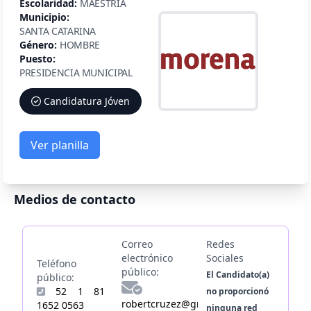
Escolaridad:
MAESTRÍA
Municipio:
SANTA CATARINA
Género:
HOMBRE
Puesto:
PRESIDENCIA MUNICIPAL
Candidatura Jóven
Ver planilla
Medios de contacto
Correo
Redes
electrónico
Sociales
Teléfono
público:
El Candidato(a)
público:
52 1 81
no proporcionó
robertcruzez@gmail.com
1652 0563
ninguna red