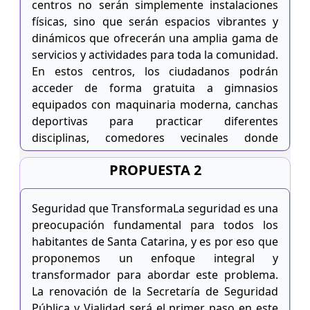
centros no serán simplemente instalaciones
físicas, sino que serán espacios vibrantes y
dinámicos que ofrecerán una amplia gama de
servicios y actividades para toda la comunidad.
En estos centros, los ciudadanos podrán
acceder de forma gratuita a gimnasios
equipados con maquinaria moderna, canchas
deportivas para practicar diferentes
disciplinas, comedores vecinales donde
compartir alimentos y fortalecer lazos
PROPUESTA 2
sociales, así como clases y talleres de idiomas,
música, danza y otras actividades culturales.La
idea detrás de los Centros de Transformación
Seguridad que TransformaLa seguridad es una
es crear espacios inclusivos que fomenten el
preocupación fundamental para todos los
bienestar físico, emocional y social de todos
habitantes de Santa Catarina, y es por eso que
los habitantes de Santa Catarina. Estos centros
proponemos un enfoque integral y
no solo serán lugares para hacer ejercicio o
transformador para abordar este problema.
participar en actividades recreativas, sino que
La renovación de la Secretaría de Seguridad
también serán centros de aprendizaje y
Pública y Vialidad será el primer paso en este