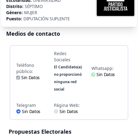
Escolaridad:
UNIVERSIDAD
Distrito:
SÉPTIMO
Género:
MUJER
Puesto:
DIPUTACIÓN SUPLENTE
Medios de contacto
Redes
Sociales
Teléfono
El Candidato(a)
Whatsapp:
público:
Sin Datos
no proporcionó
Sin Datos
ninguna red
social
Telegram
Página Web:
Sin Datos
Sin Datos
Propuestas Electorales