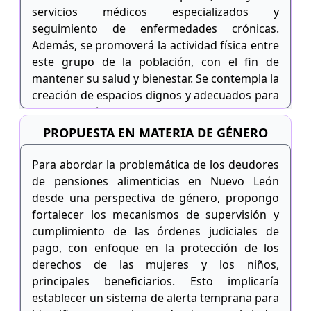
servicios médicos especializados y
seguimiento de enfermedades crónicas.
Además, se promoverá la actividad física entre
este grupo de la población, con el fin de
mantener su salud y bienestar. Se contempla la
creación de espacios dignos y adecuados para
la realización de actividades recreativas y
físicas que contribuyan a mejorar su calidad
PROPUESTA EN MATERIA DE GÉNERO
de vida. El programa comenzará con el
establecimiento de centros de atención
Para abordar la problemática de los deudores
integral en comunidades seleccionadas en el
de pensiones alimenticias en Nuevo León
primer año, con la meta de ampliar la
desde una perspectiva de género, propongo
cobertura a más áreas en los siguientes dos
fortalecer los mecanismos de supervisión y
años. La evaluación periódica del programa
cumplimiento de las órdenes judiciales de
permitirá realizar ajustes y mejoras conforme
pago, con enfoque en la protección de los
a las necesidades y retroalimentación de los
derechos de las mujeres y los niños,
beneficiarios.
principales beneficiarios. Esto implicaría
establecer un sistema de alerta temprana para