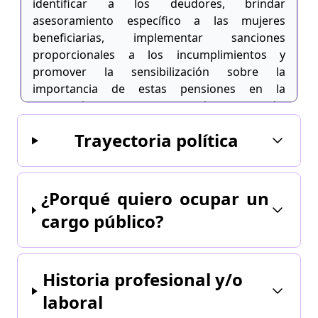
identificar a los deudores, brindar
asesoramiento específico a las mujeres
beneficiarias, implementar sanciones
proporcionales a los incumplimientos y
promover la sensibilización sobre la
importancia de estas pensiones en la
prevención de la violencia de género. Además,
se establecerán programas de apoyo continuo
Trayectoria política
y se promovería la participación de
organizaciones de la sociedad civil en el
seguimiento de los casos. Esta propuesta
busca garantizar la igualdad de género y la
¿Porqué quiero ocupar un
protección de los derechos de mujeres y niños
cargo público?
en el contexto de las pensiones alimenticias.
Historia profesional y/o
laboral