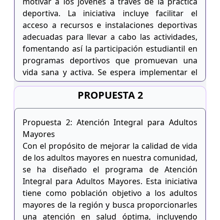
motivar a los jóvenes a través de la práctica
deportiva. La iniciativa incluye facilitar el
acceso a recursos e instalaciones deportivas
adecuadas para llevar a cabo las actividades,
fomentando así la participación estudiantil en
programas deportivos que promuevan una
vida sana y activa. Se espera implementar el
programa piloto en un conjunto selecto de
PROPUESTA 2
escuelas en el primer año, con la meta de
expandirse gradualmente a todas las
instituciones del área en los próximos tres
Propuesta 2: Atención Integral para Adultos
años. La evaluación constante de los
Mayores
resultados permitirá realizar ajustes
Con el propósito de mejorar la calidad de vida
necesarios para garantizar la efectividad y el
de los adultos mayores en nuestra comunidad,
impacto positivo del programa a largo plazo.
se ha diseñado el programa de Atención
Integral para Adultos Mayores. Esta iniciativa
tiene como población objetivo a los adultos
mayores de la región y busca proporcionarles
una atención en salud óptima, incluyendo