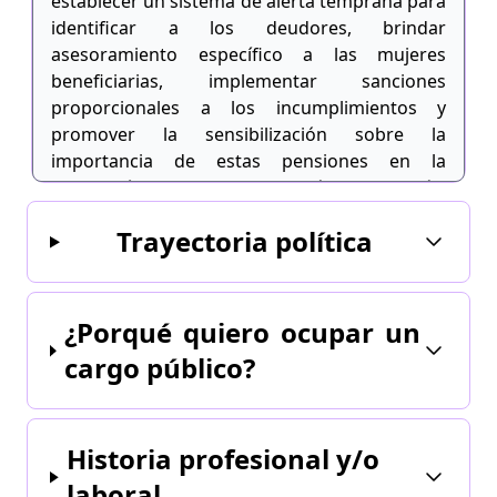
establecer un sistema de alerta temprana para
identificar a los deudores, brindar
asesoramiento específico a las mujeres
beneficiarias, implementar sanciones
proporcionales a los incumplimientos y
promover la sensibilización sobre la
importancia de estas pensiones en la
prevención de la violencia de género. Además,
se establecerán programas de apoyo continuo
Trayectoria política
y se promovería la participación de
organizaciones de la sociedad civil en el
seguimiento de los casos. Esta propuesta
busca garantizar la igualdad de género y la
¿Porqué quiero ocupar un
protección de los derechos de mujeres y niños
cargo público?
en el contexto de las pensiones alimenticias.
Historia profesional y/o
laboral