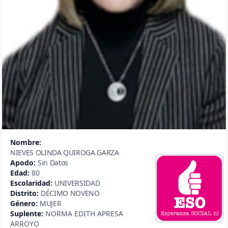
Nombre:
NIEVES OLINDA QUIROGA GARZA
Apodo:
Sin Datos
Edad:
80
Escolaridad:
UNIVERSIDAD
Distrito:
DÉCIMO NOVENO
Género:
MUJER
Suplente:
NORMA EDITH APRESA
ARROYO