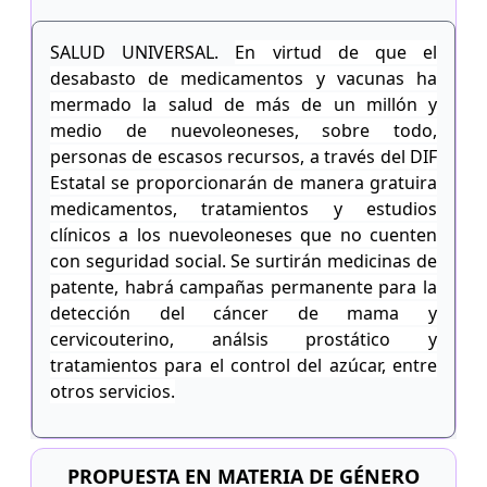
estas unidades también darán apoyo para
trasladarlos a sus citas médicas en
SALUD UNIVERSAL.
En virtud de que el
instituciones públicas o privadas. Todos esta
desabasto de medicamentos y vacunas ha
atención y servicio serán gratuitos.
mermado la salud de más de un millón y
medio de nuevoleoneses, sobre todo,
personas de escasos recursos, a través del DIF
Estatal se proporcionarán de manera gratuira
medicamentos, tratamientos y estudios
clínicos a los nuevoleoneses que no cuenten
con seguridad social. Se surtirán medicinas de
patente, habrá campañas permanente para la
detección del cáncer de mama y
cervicouterino, análsis prostático y
tratamientos para el control del azúcar, entre
otros servicios.
PROPUESTA EN MATERIA DE GÉNERO