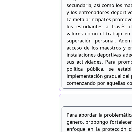
secundaria, así como los mae
y los entrenadores deportivo
La meta principal es promover
los estudiantes a través 
valores como el trabajo en e
superación personal. Ademá
acceso de los maestros y e
instalaciones deportivas ade
sus actividades. Para promo
política pública, se estab
implementación gradual del 
comenzando por aquellas co
expandiéndose progresivame
un período determinado, por
años.
Para abordar la problemátic
género, propongo fortalecer
enfoque en la protección de