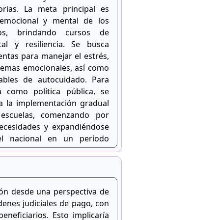
orias. La meta principal es
 emocional y mental de los
os, brindando cursos de
al y resiliencia. Se busca
ntas para manejar el estrés,
blemas emocionales, así como
ables de autocuidado. Para
a como política pública, se
ra la implementación gradual
 escuelas, comenzando por
ecesidades y expandiéndose
el nacional en un período
 de tres a cinco años.
eón desde una perspectiva de
enes judiciales de pago, con
neficiarios. Esto implicaría