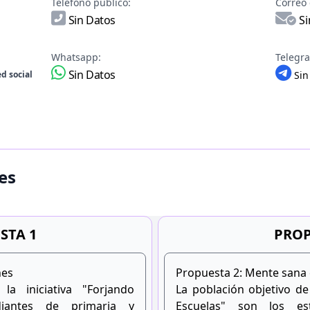
Teléfono público:
Correo 
Sin Datos
Si
Whatsapp:
Telegr
Sin Datos
d social
Sin
es
STA 1
PROP
nes
Propuesta 2: Mente sana 
la iniciativa "Forjando
La población objetivo de
diantes de primaria y
Escuelas" son los es