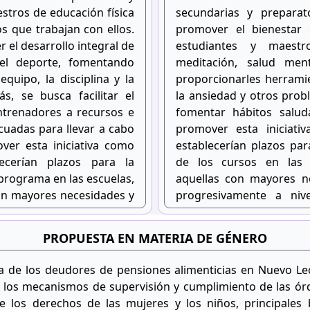
stros de educación física
secundarias y preparat
s que trabajan con ellos.
promover el bienestar
 el desarrollo integral de
estudiantes y maestr
del deporte, fomentando
meditación, salud ment
quipo, la disciplina y la
proporcionarles herramie
s, se busca facilitar el
la ansiedad y otros pro
ntrenadores a recursos e
fomentar hábitos salud
cuadas para llevar a cabo
promover esta iniciativ
ver esta iniciativa como
establecerían plazos pa
lecerían plazos para la
de los cursos en las
programa en las escuelas,
aquellas con mayores n
n mayores necesidades y
progresivamente a niv
nte a nivel nacional en
determinado, por ejemplo,
 ejemplo, de tres a cinco
PROPUESTA EN MATERIA DE GÉNERO
a de los deudores de pensiones alimenticias en Nuevo L
 los mecanismos de supervisión y cumplimiento de las órd
 los derechos de las mujeres y los niños, principales be