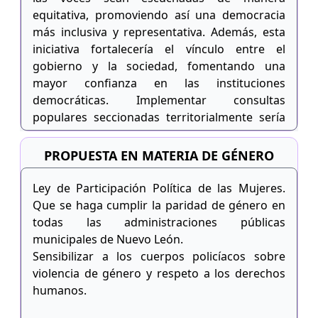
equitativa, promoviendo así una democracia
más inclusiva y representativa. Además, esta
iniciativa fortalecería el vínculo entre el
gobierno y la sociedad, fomentando una
mayor confianza en las instituciones
democráticas. Implementar consultas
populares seccionadas territorialmente sería
un paso significativo hacia un proceso de
toma de decisiones más transparente y
PROPUESTA EN MATERIA DE GÉNERO
participativo en nuestro estado.
Ley de Participación Política de las Mujeres.
Que se haga cumplir la paridad de género en
todas las administraciones públicas
municipales de Nuevo León.
Sensibilizar a los cuerpos policíacos sobre
violencia de género y respeto a los derechos
humanos.