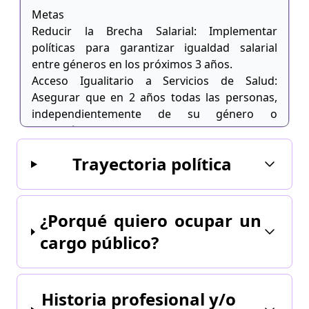
Metas
Reducir la Brecha Salarial: Implementar
políticas para garantizar igualdad salarial
entre géneros en los próximos 3 años.
Acceso Igualitario a Servicios de Salud:
Asegurar que en 2 años todas las personas,
independientemente de su género o
condición, tengan acceso equitativo a servicios
de salud de calidad.
Trayectoria política
Incrementar la Representación Política:
Establecer cuotas de género y diversidad en
cargos públicos y privados para alcanzar al
menos un 40% de representación femenina y
¿Porqué quiero ocupar un
de otros grupos discriminados en 5 años.
cargo público?
Erradicar la Violencia de Género: Desarrollar
programas educativos y de apoyo para reducir
los casos de violencia de género en un 50% en
Historia profesional y/o
4 años.