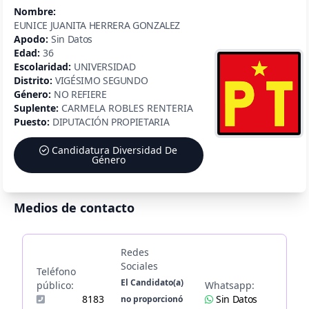
Nombre:
EUNICE JUANITA HERRERA GONZALEZ
Apodo:
Sin Datos
Edad:
36
Escolaridad:
UNIVERSIDAD
Distrito:
VIGÉSIMO SEGUNDO
Género:
NO REFIERE
Suplente:
CARMELA ROBLES RENTERIA
Puesto:
DIPUTACIÓN PROPIETARIA
Candidatura Diversidad De
Género
Medios de contacto
Redes
Sociales
Teléfono
El Candidato(a)
público:
Whatsapp:
8183
Sin Datos
no proporcionó