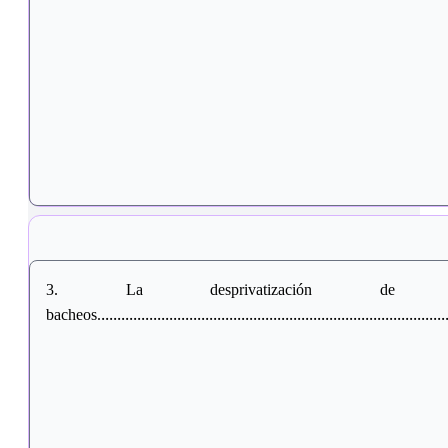
3. La desprivatización de lo
......................................................................................
bacheos.