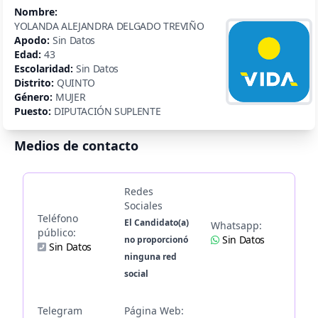
Nombre:
YOLANDA ALEJANDRA DELGADO TREVIÑO
Apodo:
Sin Datos
Edad:
43
Escolaridad:
Sin Datos
Distrito:
QUINTO
Género:
MUJER
Puesto:
DIPUTACIÓN SUPLENTE
Medios de contacto
Redes
Sociales
Teléfono
El Candidato(a)
Whatsapp:
público:
Sin Datos
no proporcionó
Sin Datos
ninguna red
social
Telegram
Página Web: