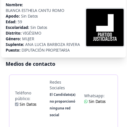
Nombre:
BLANCA ESTHELA CANTU ROMO
Apodo:
Sin Datos
Edad:
59
Escolaridad:
Sin Datos
Distrito:
VIGÉSIMO
Género:
MUJER
Suplente:
ANA LUCIA BARBOZA RIVERA
Puesto:
DIPUTACIÓN PROPIETARIA
Medios de contacto
Redes
Sociales
Teléfono
El Candidato(a)
Whatsapp:
público:
Sin Datos
no proporcionó
Sin Datos
ninguna red
social