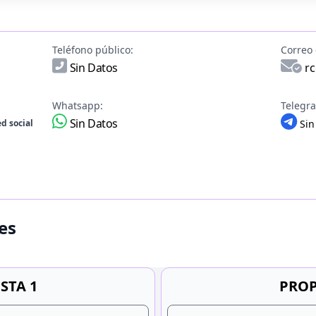
Teléfono público:
Correo 
Sin Datos
r
Whatsapp:
Telegr
Sin Datos
d social
Sin
es
STA 1
PROP