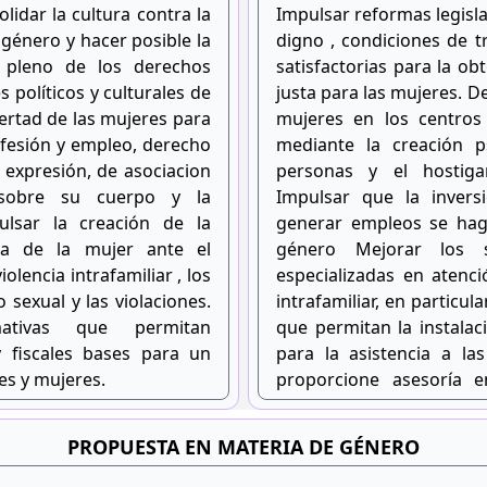
lidar la cultura contra la
Impulsar reformas legisla
 género y hacer posible la
digno , condiciones de tr
o pleno de los derechos
satisfactorias para la o
 políticos y culturales de
justa para las mujeres. De
bertad de las mujeres para
mujeres en los centros
rofesión y empleo, derecho
mediante la creación p
e expresión, de asociacion
personas y el hostig
 sobre su cuerpo y la
Impulsar que la invers
lsar la creación de la
generar empleos se hag
sa de la mujer ante el
género Mejorar los s
olencia intrafamiliar , los
especializadas en atenci
 sexual y las violaciones.
intrafamiliar, en particul
mativas que permitan
que permitan la instala
 fiscales bases para un
para la asistencia a la
es y mujeres.
proporcione asesoría en
familiar.
PROPUESTA EN MATERIA DE GÉNERO