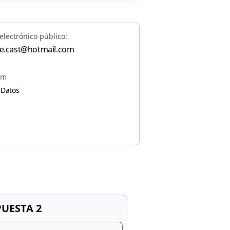
electrónico público:
ce.cast@hotmail.com
am
 Datos
UESTA 2