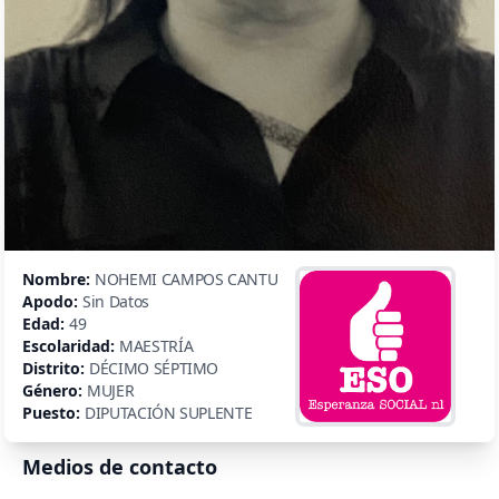
Nombre:
NOHEMI CAMPOS CANTU
Apodo:
Sin Datos
Edad:
49
Escolaridad:
MAESTRÍA
Distrito:
DÉCIMO SÉPTIMO
Género:
MUJER
Puesto:
DIPUTACIÓN SUPLENTE
Medios de contacto