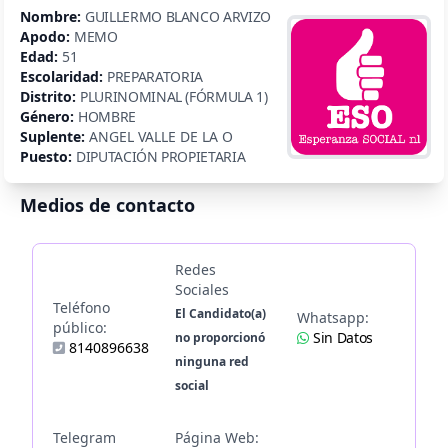
Nombre:
GUILLERMO BLANCO ARVIZO
Apodo:
MEMO
Edad:
51
Escolaridad:
PREPARATORIA
Distrito:
PLURINOMINAL (FÓRMULA 1)
Género:
HOMBRE
Suplente:
ANGEL VALLE DE LA O
Puesto:
DIPUTACIÓN PROPIETARIA
Medios de contacto
Redes
Sociales
Teléfono
El Candidato(a)
Whatsapp:
público:
Sin Datos
no proporcionó
8140896638
ninguna red
social
Telegram
Página Web: